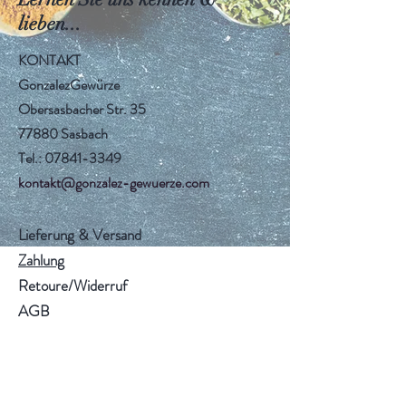
lieben...
KONTAKT
GonzalezGewürze
Obersasbacher Str. 35
77880 Sasbach
Tel.: 07841-3349
kontakt@gonzalez-gewuerze.com
​Lieferung & Versand
Zahlung
Retoure/Widerruf
AGB